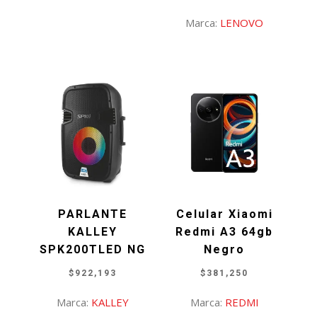
era:
es:
Marca:
LENOVO
$503,860.
$499,000.
PARLANTE
Celular Xiaomi
KALLEY
Redmi A3 64gb
SPK200TLED NG
Negro
$
922,193
$
381,250
Marca:
KALLEY
Marca:
REDMI