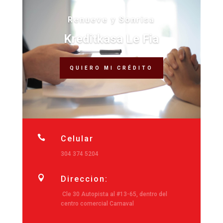
Renueve y Sonrisa
Kreditkasa Le Fia
QUIERO MI CRÉDITO

Celular
304 374 5204

Direccion:
Cle 30 Autopista al #13-65, dentro del
centro comercial Carnaval