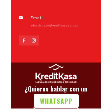

Email
administrador@kreditkasa.com.co
¿Quieres hablar con un
asesor?
WHATSAPP