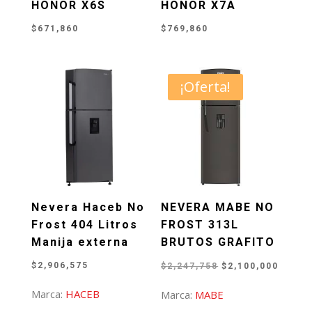
HONOR X6S
HONOR X7A
$
671,860
$
769,860
¡Oferta!
Nevera Haceb No
NEVERA MABE NO
Frost 404 Litros
FROST 313L
Manija externa
BRUTOS GRAFITO
El
El
$
2,906,575
$
2,247,758
$
2,100,000
precio
preci
Marca:
HACEB
Marca:
MABE
original
actual