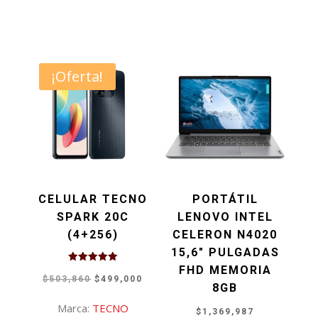
¡Oferta!
CELULAR TECNO
PORTÁTIL
SPARK 20C
LENOVO INTEL
(4+256)
CELERON N4020
15,6″ PULGADAS
FHD MEMORIA
Valorado
El
El
con
$
503,860
$
499,000
8GB
5.00
de 5
precio
precio
Marca:
TECNO
$
1,369,987
original
actual