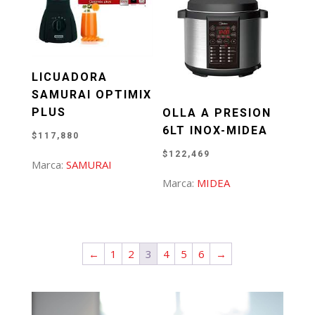
LICUADORA
SAMURAI OPTIMIX
PLUS
OLLA A PRESION
6LT INOX-MIDEA
$
117,880
$
122,469
Marca:
SAMURAI
Marca:
MIDEA
←
1
2
3
4
5
6
→