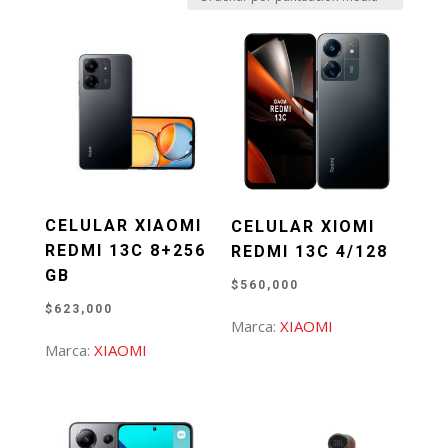
puntuación
media
CELULAR XIAOMI
CELULAR XIOMI
REDMI 13C 8+256
REDMI 13C 4/128
GB
$
560,000
$
623,000
Marca:
XIAOMI
Marca:
XIAOMI