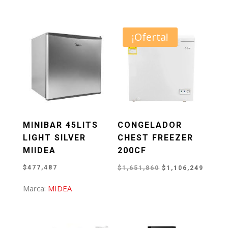
era:
es:
$2,247,758.
$2,100
¡Oferta!
MINIBAR 45LITS
CONGELADOR
LIGHT SILVER
CHEST FREEZER
MIIDEA
200CF
El
El
$
477,487
$
1,651,860
$
1,106,249
precio
preci
Marca:
MIDEA
original
actual
era:
es:
$1,651,860.
$1,106