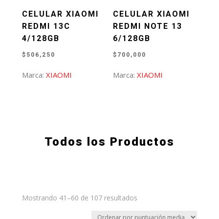
CELULAR XIAOMI
CELULAR XIAOMI
REDMI 13C
REDMI NOTE 13
4/128GB
6/128GB
$
506,250
$
700,000
Marca:
XIAOMI
Marca:
XIAOMI
Todos los Productos
Ordenado
Mostrando 41–60 de 107 resultados
por