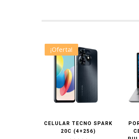
¡Oferta!
CELULAR TECNO SPARK
POR
20C (4+256)
C
PUL