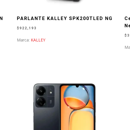
ON
PARLANTE KALLEY SPK200TLED NG
C
N
$
922,193
$
3
Marca:
KALLEY
Ma