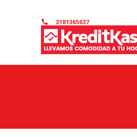
3181365637
