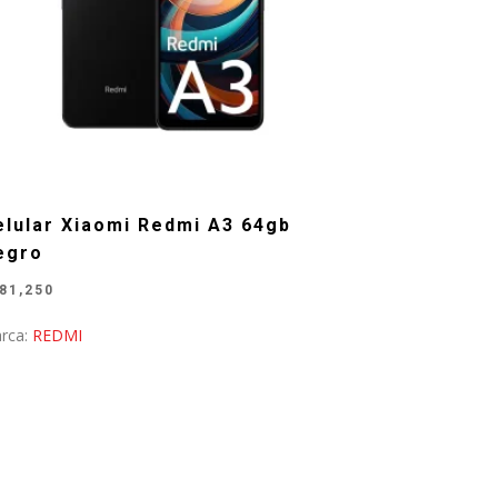
elular Xiaomi Redmi A3 64gb
egro
81,250
rca:
REDMI