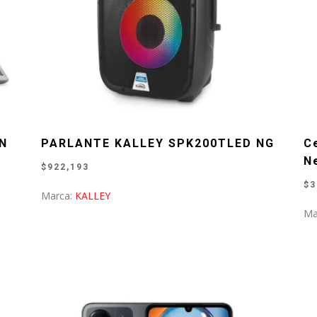
ON
PARLANTE KALLEY SPK200TLED NG
C
N
$
922,193
$
3
Marca:
KALLEY
Ma