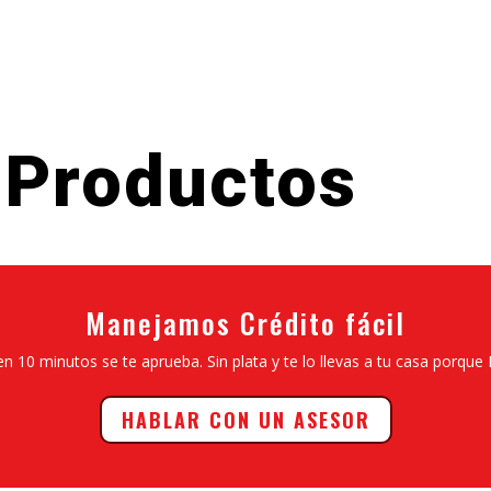
 Productos
Manejamos Crédito fácil
en 10 minutos se te aprueba. Sin plata y te lo llevas a tu casa porque 
HABLAR CON UN ASESOR