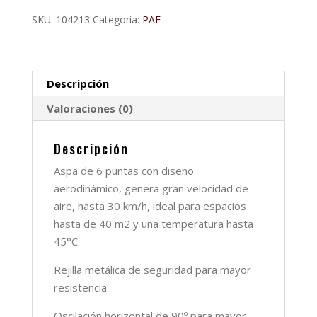
MAXIFLOW
SKU:
104213
Categoría:
PAE
ELITE
HEMFP18PN
cantidad
Descripción
Valoraciones (0)
Descripción
Aspa de 6 puntas con diseño
aerodinámico, genera gran velocidad de
aire, hasta 30 km/h, ideal para espacios
hasta de 40 m2 y una temperatura hasta
45°C.
Rejilla metálica de seguridad para mayor
resistencia.
Oscilación horizontal de 90º para mayor