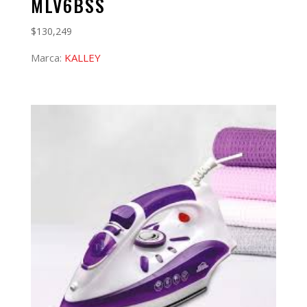
MLV6BSS
$
130,249
Marca:
KALLEY