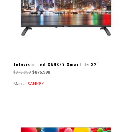
Televisor Led SANKEY Smart de 32¨
El
El
$
976,998
$
876,998
precio
precio
Marca:
SANKEY
original
actual
era:
es:
$976,998.
$876,998.