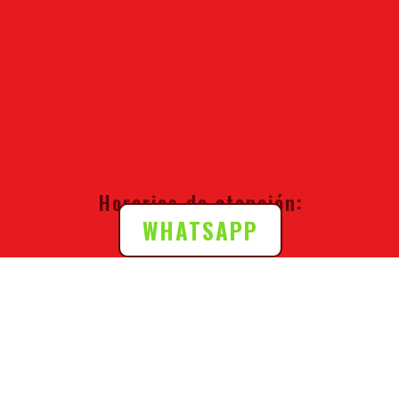
Horarios de atención:
WHATSAPP
Lunes a Viernes:
9:00 a.m. – 8:00 p.m.
Sábados , Domingos: