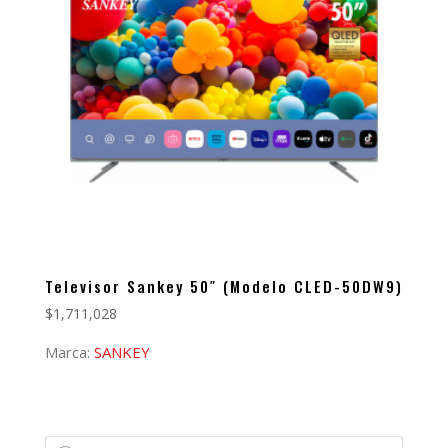
Televisor Sankey 50″ (Modelo CLED-50DW9)
$
1,711,028
Marca:
SANKEY
Búsqueda