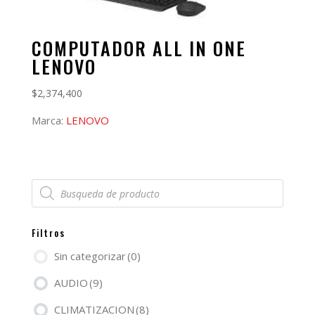
COMPUTADOR ALL IN ONE
LENOVO
$
2,374,400
Marca:
LENOVO
Búsqueda
de
productos
Filtros
Sin categorizar
(0)
AUDIO
(9)
CLIMATIZACION
(8)