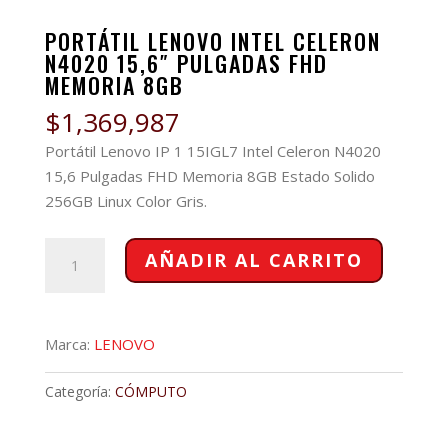
PORTÁTIL LENOVO INTEL CELERON
N4020 15,6″ PULGADAS FHD
MEMORIA 8GB
$
1,369,987
Portátil Lenovo IP 1 15IGL7 Intel Celeron N4020
15,6 Pulgadas FHD Memoria 8GB Estado Solido
256GB Linux Color Gris.
PORTÁTIL
AÑADIR AL CARRITO
LENOVO
INTEL
CELERON
Marca:
LENOVO
N4020
15,6"
Categoría:
CÓMPUTO
PULGADAS
FHD