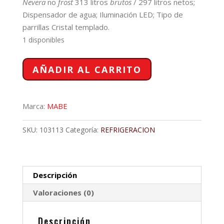
original
actual
Nevera
no
frost
313 litros
brutos
/ 297 litros netos;
era:
es:
Dispensador de agua; Iluminación LED; Tipo de
$2,247,758.
$2,100,00
parrillas Cristal templado.
1 disponibles
NEVERA
AÑADIR AL CARRITO
MABE
NO
FROST
Marca:
MABE
313L
BRUTOS
SKU:
103113
Categoría:
REFRIGERACION
GRAFITO
cantidad
Descripción
Valoraciones (0)
Descripción