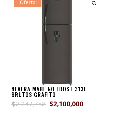
¡Oferta!
NEVERA MABE NO FROST 313L
BRUTOS GRAFITO
El
El
$
2,247,758
$
2,100,000
precio
precio