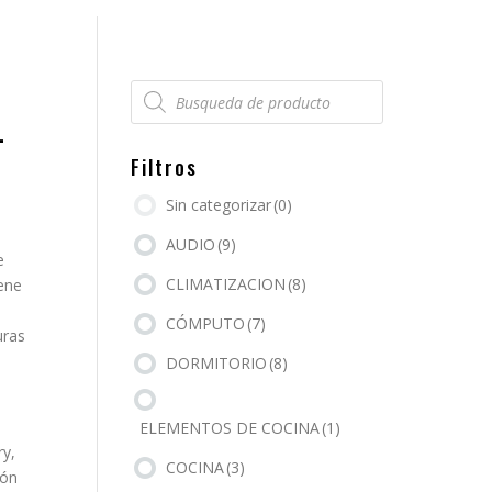
Búsqueda
de
productos
-
Filtros
Sin categorizar
(0)
AUDIO
(9)
e
CLIMATIZACION
(8)
iene
CÓMPUTO
(7)
uras
DORMITORIO
(8)
ELEMENTOS DE COCINA
(1)
ry,
COCINA
(3)
ión