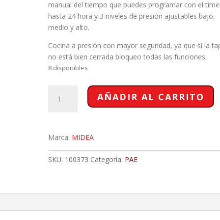
manual del tiempo que puedes programar con el time
hasta 24 hora y 3 niveles de presión ajustables bajo,
medio y alto.
Cocina a presión con mayor seguridad, ya que si la ta
no está bien cerrada bloqueo todas las funciones.
8 disponibles
OLLA
AÑADIR AL CARRITO
A
PRESION
6LT
INOX-
Marca:
MIDEA
MIDEA
cantidad
SKU:
100373
Categoría:
PAE