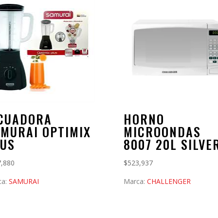
ICUADORA
HORNO
MURAI OPTIMIX
MICROONDAS
LUS
8007 20L SILVE
7,880
$
523,937
ca:
SAMURAI
Marca:
CHALLENGER