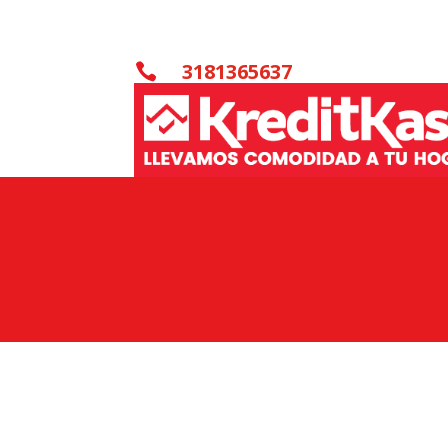
3181365637
