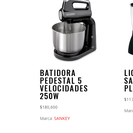
BATIDORA
L
PEDESTAL 5
SA
VELOCIDADES
P
250W
$
11
$
180,600
Mar
Marca:
SANKEY