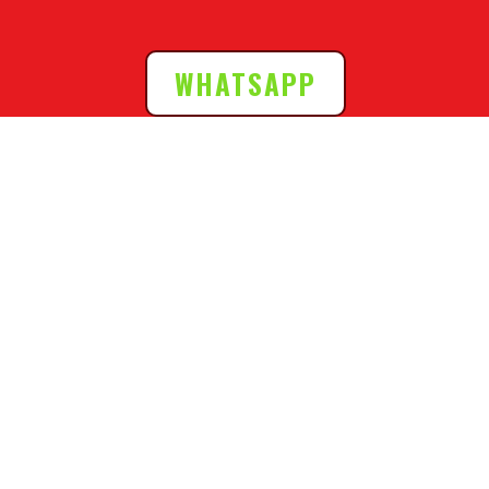
WHATSAPP
Horarios de atención:
Lunes a Viernes:
9:00 a.m. – 8:00 p.m.
Sábados , Domingos:
10:00 a.m. – 9:00 p.m.