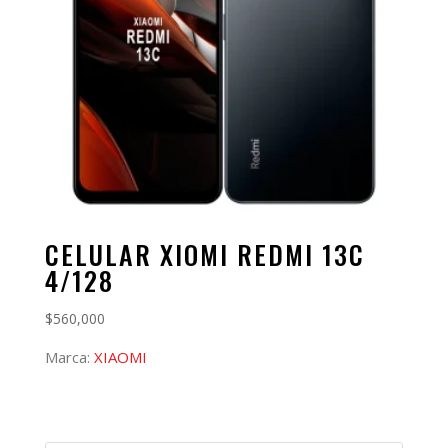
CELULAR XIOMI REDMI 13C
4/128
$
560,000
Marca:
XIAOMI
Búsqueda