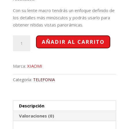
Con su lente macro tendrás un enfoque definido de
los detalles más minúsculos y podrás usarlo para
obtener nítidas vistas panorámicas.
XIAOMI
AÑADIR AL CARRITO
REDMI
13C
4+256GB
Marca:
XIAOMI
cantidad
Categoría:
TELEFONIA
Descripción
Valoraciones (0)