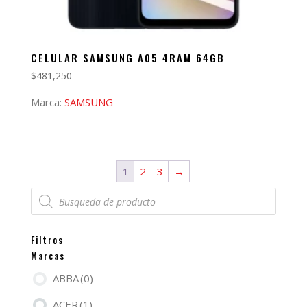
CELULAR SAMSUNG A05 4RAM 64GB
$
481,250
Marca:
SAMSUNG
1
2
3
→
Búsqueda
de
productos
Filtros
Marcas
ABBA
(0)
ACER
(1)