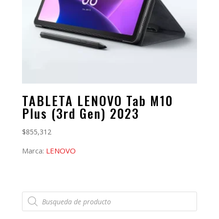
TABLETA LENOVO Tab M10
Plus (3rd Gen) 2023
$
855,312
Marca:
LENOVO
Búsqueda
de
productos