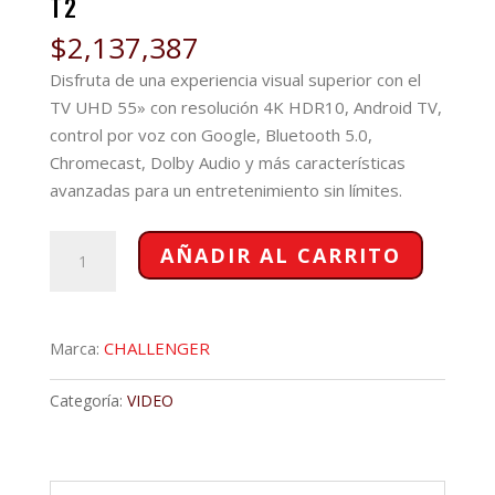
T2
$
2,137,387
Disfruta de una experiencia visual superior con el
TV UHD 55» con resolución 4K HDR10, Android TV,
control por voz con Google, Bluetooth 5.0,
Chromecast, Dolby Audio y más características
avanzadas para un entretenimiento sin límites.
TV
AÑADIR AL CARRITO
CHALLENGER
UHD
55"
Marca:
CHALLENGER
ANDROID
T2
Categoría:
VIDEO
cantidad