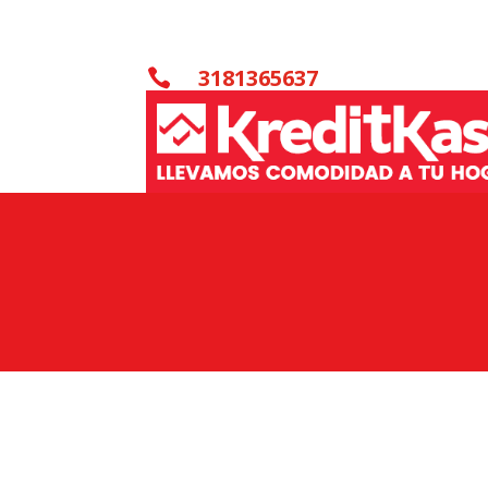
3181365637
