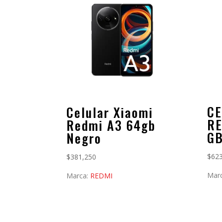
CE
Celular Xiaomi
RE
Redmi A3 64gb
G
Negro
$
62
$
381,250
Mar
Marca:
REDMI