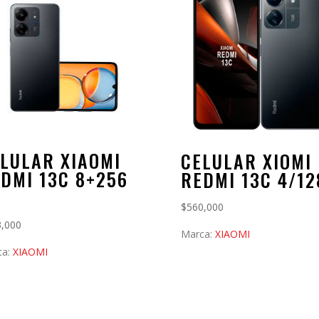
LULAR XIAOMI
CELULAR XIOMI
DMI 13C 8+256
REDMI 13C 4/12
B
$
560,000
3,000
Marca:
XIAOMI
ca:
XIAOMI