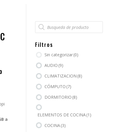
Búsqueda
de
productos
0C
Filtros
Sin categorizar
(0)
AUDIO
(9)
o
CLIMATIZACION
(8)
.
CÓMPUTO
(7)
DORMITORIO
(8)
ppi
ELEMENTOS DE COCINA
(1)
GB a
COCINA
(3)