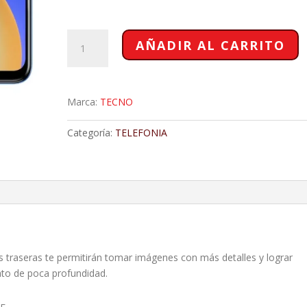
CELULAR
AÑADIR AL CARRITO
TECNO
SPARK
10C
4/128
Marca:
TECNO
GB
cantidad
Categoría:
TELEFONIA
 traseras te permitirán tomar imágenes con más detalles y lograr
to de poca profundidad.