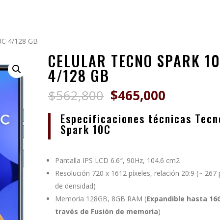
C 4/128 GB
CELULAR TECNO SPARK 1
4/128 GB
El
El
$
562,800
$
465,000
precio
precio
original
actual
Especificaciones técnicas Tecn
era:
es:
Spark 10C
$562,800.
$465,000
Pantalla IPS LCD 6.6″, 90Hz, 104.6 cm2
Resolución 720 x 1612 píxeles, relación 20:9 (~ 267 
de densidad)
Memoria 128GB, 8GB RAM (
Expandible hasta 16
través de Fusión de memoria
)