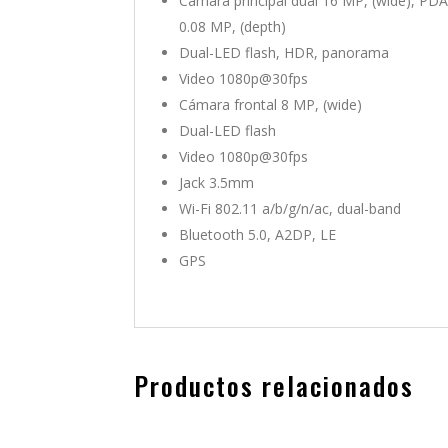
Cámara principal dual 16 MP, (wide), PD
0.08 MP, (depth)
Dual-LED flash, HDR, panorama
Video 1080p@30fps
Cámara frontal 8 MP, (wide)
Dual-LED flash
Video 1080p@30fps
Jack 3.5mm
Wi-Fi 802.11 a/b/g/n/ac, dual-band
Bluetooth 5.0, A2DP, LE
GPS
Productos relacionados