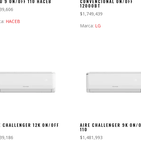
U 9 ON/OFF 110 HACEB
CONVENCIONAL ON/OFF
12000BT
39,606
$
1,749,439
ca:
HACEB
Marca:
LG
E CHALLENGER 12K ON/OFF
AIRE CHALLENGER 9K ON/
110
39,186
$
1,481,993