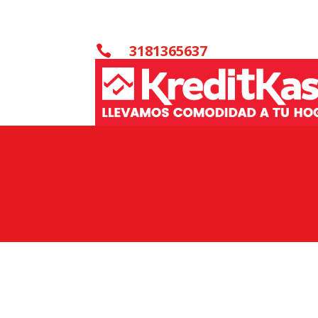
3181365637
