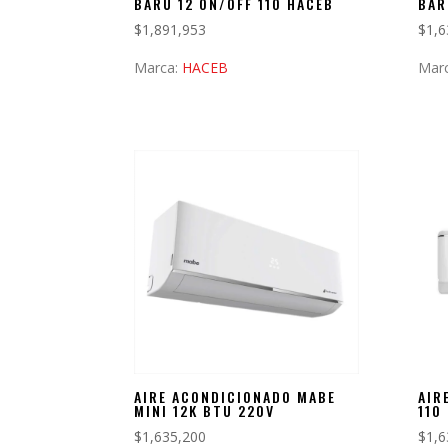
BARU 12 ON/OFF 11O HACEB
BAR
$
1,891,953
$
1,6
Marca:
HACEB
Mar
AIRE ACONDICIONADO MABE
AIR
MINI 12K BTU 220V
110
$
1,635,200
$
1,6