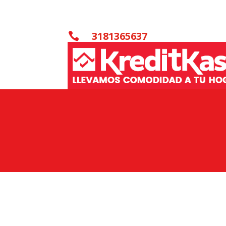
3181365637
