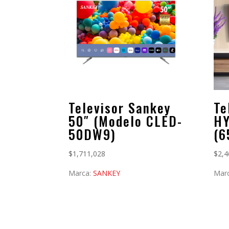
Televisor Sankey
Te
50″ (Modelo CLED-
H
50DW9)
(6
$
1,711,028
$
2,4
Marca:
SANKEY
Mar