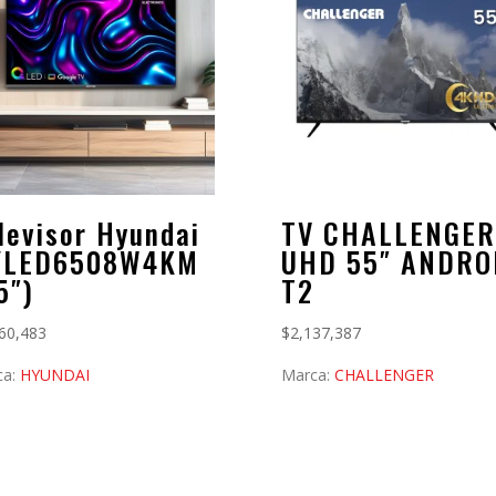
levisor Hyundai
TV CHALLENGER
YLED6508W4KM
UHD 55″ ANDRO
5″)
T2
60,483
$
2,137,387
ca:
HYUNDAI
Marca:
CHALLENGER