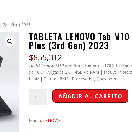
(3rd Gen) 2023
TABLETA LENOVO Tab M10
Plus (3rd Gen) 2023
$
855,312
Tablet Lenovo M10 Plus
3ra Generacion 128GB | Panta
de 10.61 Pulgadas 2K | 4GB de RAM | Incluye Protect
Lapiz | Camara 8MP ; Procesador, Qualcomm
TABLETA
AÑADIR AL CARRITO
LENOVO
Tab
M10
Plus
Marca:
LENOVO
(3rd