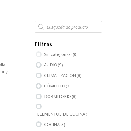
Búsqueda
de
productos
Filtros
Sin categorizar
(0)
lla
AUDIO
(9)
or y
CLIMATIZACION
(8)
CÓMPUTO
(7)
DORMITORIO
(8)
ELEMENTOS DE COCINA
(1)
COCINA
(3)