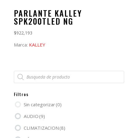
PARLANTE KALLEY
SPK200TLED NG
$
922,193
Marca:
KALLEY
Búsqueda
de
productos
Filtros
Sin categorizar
(0)
AUDIO
(9)
CLIMATIZACION
(8)