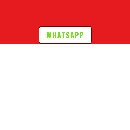
WHATSAPP
Horarios de atención:
Lunes a Viernes:
9:00 a.m. – 8:00 p.m.