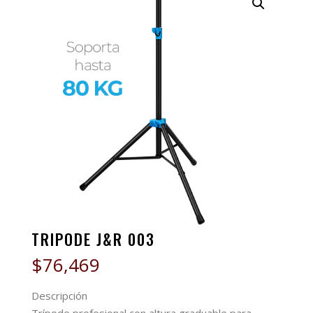
TRIPODE J&R 003
$
76,469
Descripción
Trípode profesional con altura graduable para